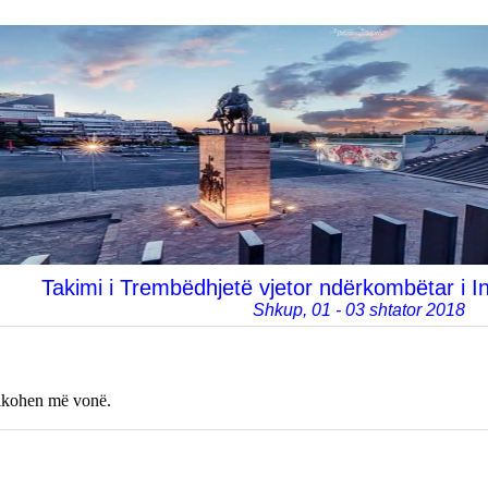
Takimi i Trembëdhjetë vjetor ndërkombëtar i In
Shkup, 01 - 03 shtator 2018
likohen më vonë.