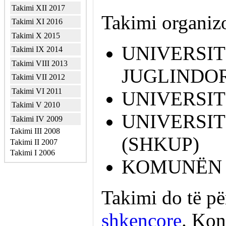
Takimi XII 2017
Takimi organiz
Takimi XI 2016
Takimi X 2015
UNIVERSIT
Takimi IX 2014
Takimi VIII 2013
JUGLINDOR
Takimi VII 2012
Takimi VI 2011
UNIVERSIT
Takimi V 2010
UNIVERSIT
Takimi IV 2009
Takimi III 2008
(SHKUP)
Takimi II 2007
Takimi I 2006
KOMUNËN 
Takimi do të p
shkencore
. Kon