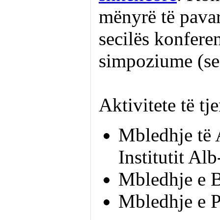
mënyrë të pavar
secilës konfere
simpoziume (sea
Aktivitete të tje
Mbledhje të 
Institutit Al
Mbledhje e B
Mbledhje e Pë