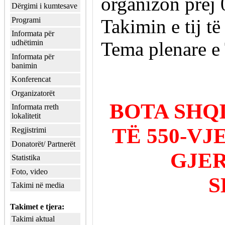
organizon prej 
Dërgimi i kumtesave
Programi
Takimin e tij t
Informata për
Tema plenare e 
udhëtimin
Informata për
banimin
Konferencat
Organizatorët
BOTA SHQ
Informata rreth
lokalitetit
TË 550-VJ
Regjistrimi
Donatorët/ Partnerët
GJER
Statistika
Foto, video
S
Takimi në media
Takimet e tjera:
Takimi aktual